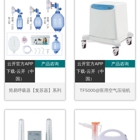
云开官方APP
产品咨询
云开官方APP
产品咨询
下载-云开（中
下载-云开（中
国）
国）
简易呼吸器【复苏器】系列
TF5000@医用空气压缩机