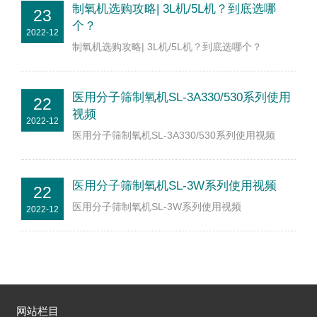
制氧机选购攻略| 3L机/5L机？到底选哪
23
个？
2022-12
制氧机选购攻略| 3L机/5L机？到底选哪个？
医用分子筛制氧机SL-3A330/530系列使用
22
视频
2022-12
医用分子筛制氧机SL-3A330/530系列使用视频
医用分子筛制氧机SL-3W系列使用视频
22
医用分子筛制氧机SL-3W系列使用视频
2022-12
网站栏目