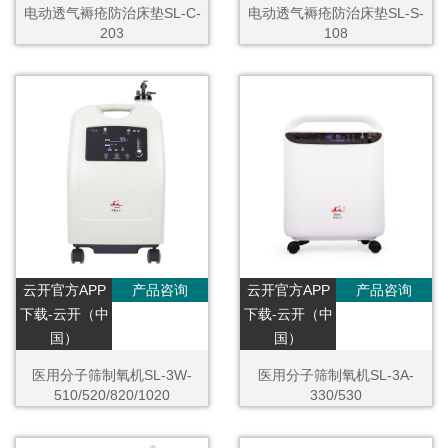
电动透气褥疮防治床垫SL-C-
电动透气褥疮防治床垫SL-S-
203
108
云开官方APP
产品咨询
云开官方APP
产品咨询
下载-云开（中
下载-云开（中
国）
国）
医用分子筛制氧机SL-3W-
医用分子筛制氧机SL-3A-
510/520/820/1020
330/530